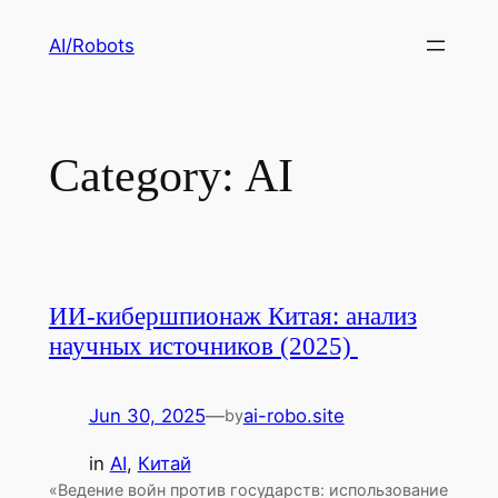
Skip
AI/Robots
to
content
Category:
AI
ИИ-кибершпионаж Китая: анализ
научных источников (2025)
Jun 30, 2025
—
ai-robo.site
by
in
AI
, 
Китай
«Ведение войн против государств: использование