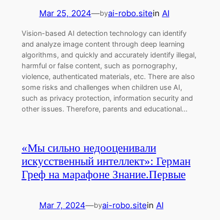
Mar 25, 2024
—
ai-robo.site
in
AI
by
Vision-based AI detection technology can identify
and analyze image content through deep learning
algorithms, and quickly and accurately identify illegal,
harmful or false content, such as pornography,
violence, authenticated materials, etc. There are also
some risks and challenges when children use AI,
such as privacy protection, information security and
other issues. Therefore, parents and educational…
«Мы сильно недооценивали
искусственный интеллект»: Герман
Греф на марафоне Знание.Первые
Mar 7, 2024
—
ai-robo.site
in
AI
by