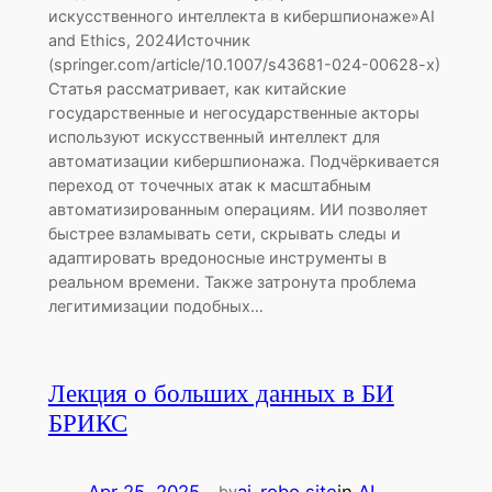
искусственного интеллекта в кибершпионаже»AI
and Ethics, 2024Источник
(springer.com/article/10.1007/s43681-024-00628-x)
Статья рассматривает, как китайские
государственные и негосударственные акторы
используют искусственный интеллект для
автоматизации кибершпионажа. Подчёркивается
переход от точечных атак к масштабным
автоматизированным операциям. ИИ позволяет
быстрее взламывать сети, скрывать следы и
адаптировать вредоносные инструменты в
реальном времени. Также затронута проблема
легитимизации подобных…
Лекция о больших данных в БИ
БРИКС
Apr 25, 2025
—
ai-robo.site
in
AI
by