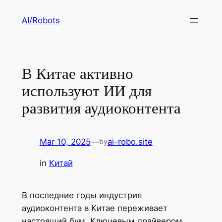
Skip
AI/Robots
to
content
В Китае активно
используют ИИ для
развития аудиоконтента
Mar 10, 2025
—
ai-robo.site
by
in
Китай
В последние годы индустрия
аудиоконтента в Китае переживает
настоящий бум. Ключевым драйвером