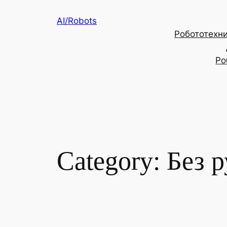
Skip
AI/Robots
to
Робототехник
content
Ро
Category:
Без 