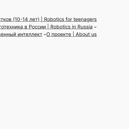
ков (10-14 лет) | Robotics for teenagers
отехника в России | Robotics in Russia
твенный интеллект
О проекте | About us