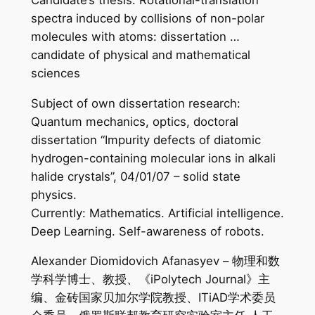
spectra induced by collisions of non-polar
molecules with atoms: dissertation …
candidate of physical and mathematical
sciences
Subject of own dissertation research:
Quantum mechanics, optics, doctoral
dissertation “Impurity defects of diatomic
hydrogen-containing molecular ions in alkali
halide crystals”, 04/01/07 – solid state
physics.
Currently: Mathematics. Artificial intelligence.
Deep Learning. Self-awareness of robots.
Alexander Diomidovich Afanasyev – 物理和数
学科学博士、教授、《iPolytech Journal》主
编、金砖国家贝加尔学院教授、ITiAD学术委员