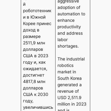
aggressive
й
adoption of
робототехник
automation to
и в Южной
enhance
Корее принес
productivity
доход в
and address
размере
labor
2511,9 млн
shortages.
долларов
США в 2023
The industrial
году и, как
robotics
ожидается,
market in
достигнет
South Korea
4817,8 млн
generated a
долларов
revenue of
США к 2030
USD 2,511.9
году,
million in 2023
увеличившись
and is