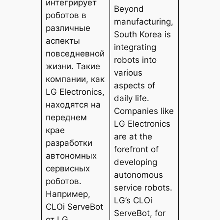
интегрирует
Beyond
роботов в
manufacturing,
различные
South Korea is
аспекты
integrating
повседневной
robots into
жизни. Такие
various
компании, как
aspects of
LG Electronics,
daily life.
находятся на
Companies like
переднем
LG Electronics
крае
are at the
разработки
forefront of
автономных
developing
сервисных
autonomous
роботов.
service robots.
Например,
LG’s CLOi
CLOi ServeBot
ServeBot, for
от LG