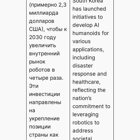
South Korea
(примерно 2,3
has launched
миллиарда
initiatives to
долларов
develop AI
США), чтобы к
humanoids for
2030 году
various
увеличить
applications,
внутренний
including
рынок
disaster
роботов в
response and
четыре раза.
healthcare,
Эти
reflecting the
инвестиции
nation’s
направлены
commitment to
на
leveraging
укрепление
robotics to
позиции
address
страны как
societal