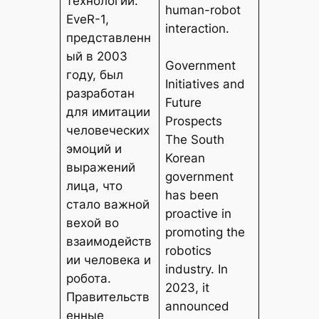
технологий.
human-robot
EveR-1,
interaction.
представленн
ый в 2003
Government
году, был
Initiatives and
разработан
Future
для имитации
Prospects
человеческих
The South
эмоций и
Korean
выражений
government
лица, что
has been
стало важной
proactive in
вехой во
promoting the
взаимодейств
robotics
ии человека и
industry. In
робота.
2023, it
Правительств
announced
енные