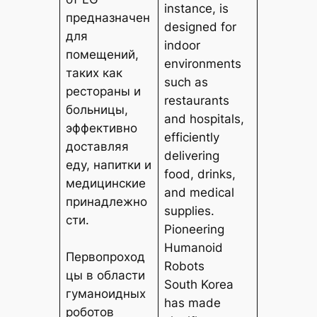
instance, is
предназначен
designed for
для
indoor
помещений,
environments
таких как
such as
рестораны и
restaurants
больницы,
and hospitals,
эффективно
efficiently
доставляя
delivering
еду, напитки и
food, drinks,
медицинские
and medical
принадлежно
supplies.
сти.
Pioneering
Humanoid
Первопроход
Robots
цы в области
South Korea
гуманоидных
has made
роботов