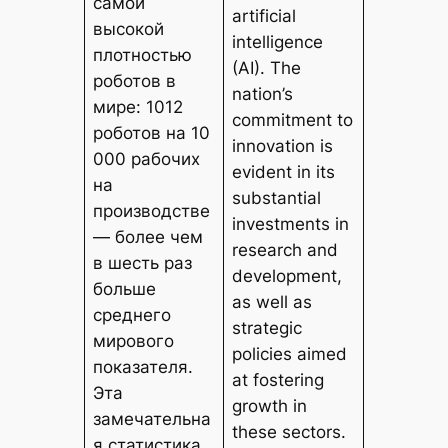
самой
artificial
высокой
intelligence
плотностью
(AI). The
роботов в
nation’s
мире: 1012
commitment to
роботов на 10
innovation is
000 рабочих
evident in its
на
substantial
производстве
investments in
— более чем
research and
в шесть раз
development,
больше
as well as
среднего
strategic
мирового
policies aimed
показателя.
at fostering
Эта
growth in
замечательна
these sectors.
я статистика