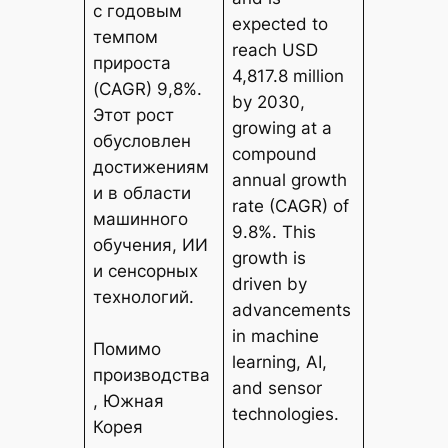
с годовым
expected to
темпом
reach USD
прироста
4,817.8 million
(CAGR) 9,8%.
by 2030,
Этот рост
growing at a
обусловлен
compound
достижениям
annual growth
и в области
rate (CAGR) of
машинного
9.8%. This
обучения, ИИ
growth is
и сенсорных
driven by
технологий.
advancements
in machine
Помимо
learning, AI,
производства
and sensor
, Южная
technologies.
Корея