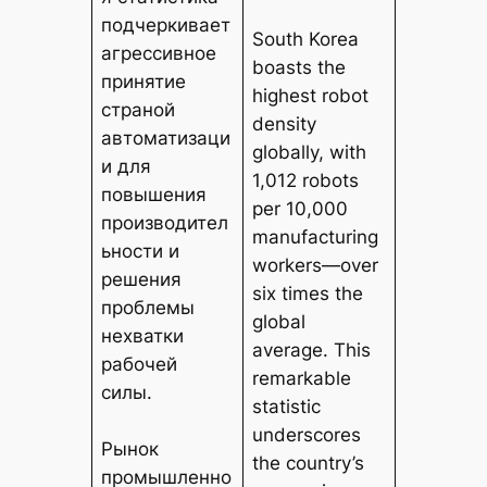
подчеркивает
South Korea
агрессивное
boasts the
принятие
highest robot
страной
density
автоматизаци
globally, with
и для
1,012 robots
повышения
per 10,000
производител
manufacturing
ьности и
workers—over
решения
six times the
проблемы
global
нехватки
average. This
рабочей
remarkable
силы.
statistic
underscores
Рынок
the country’s
промышленно